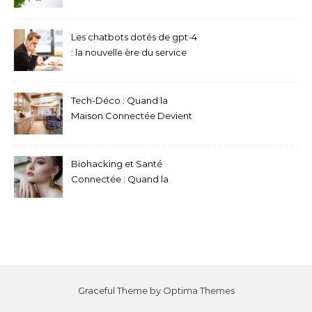
médecine ultra-
personnalisée
Les chatbots dotés de gpt-4
: la nouvelle ère du service
client automatisé
Tech-Déco : Quand la
Maison Connectée Devient
Invisible et Sublime Votre
Intérieur
Biohacking et Santé
Connectée : Quand la
Technologie Optimise Notre
Bien-Être et Notre Longévité
Graceful Theme by
Optima Themes