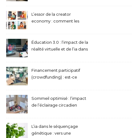
acceptent le bitcoin
L’essor de la creator
economy : comment les
passionnés monétisent leur
contenu
Éducation 3.0 : l’impact de la
réalité virtuelle et de l’ia dans
les salles de classe
Financement participatif
(crowdfunding) : est-ce
toujours une bonne idée
pour lancer sa startup ?
Sommeil optimisé : l’impact
de l’éclairage circadien
connecté sur notre repos
L’ia dans le séquençage
génétique : vers une