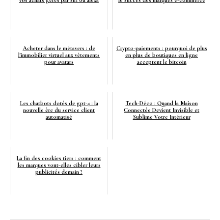
Acheter dans le métavers : de
Crypto-paiements : pourquoi de plus
l'immobilier virtuel aux vêtements
en plus de boutiques en ligne
pour avatars
acceptent le bitcoin
Les chatbots dotés de gpt-4 : la
Tech-Déco : Quand la Maison
nouvelle ère du service client
Connectée Devient Invisible et
automatisé
Sublime Votre Intérieur
La fin des cookies tiers : comment
les marques vont-elles cibler leurs
publicités demain ?