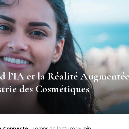
d l’IA et la Réalité Augmenté
strie des Cosmétiques
le Connecté
| Temps de lecture : 5 min