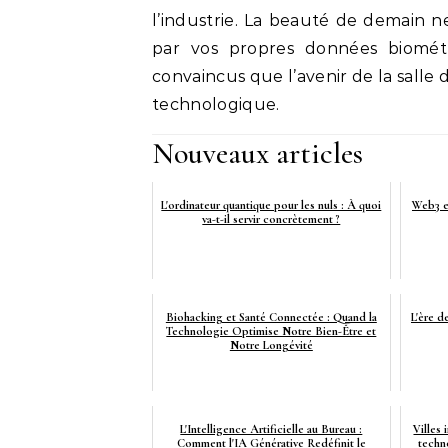
l’industrie. La beauté de demain ne
par vos propres données biomét
convaincus que l’avenir de la salle
technologique.
Nouveaux articles
L'ordinateur quantique pour les nuls : À quoi
Web3 et
va-t-il servir concrètement ?
Biohacking et Santé Connectée : Quand la
L'ère d
Technologie Optimise Notre Bien-Être et
Notre Longévité
L'Intelligence Artificielle au Bureau :
Villes 
Comment l'IA Générative Redéfinit le
techno