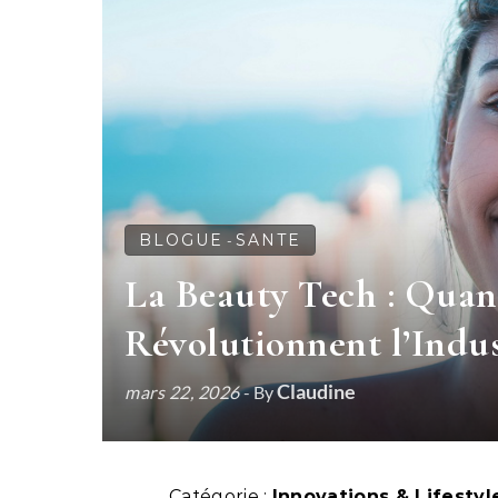
BLOGUE
SANTE
-
La Beauty Tech : Quan
Révolutionnent l’Indu
Claudine
mars 22, 2026
- By
Catégorie :
Innovations & Lifesty