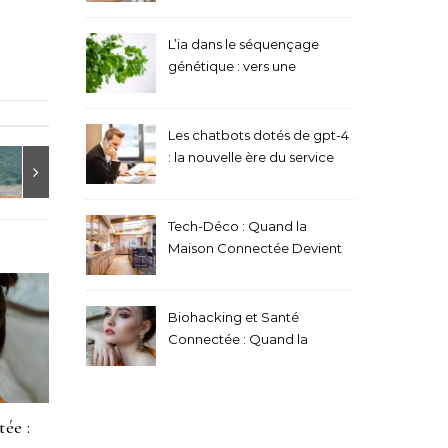
L’ia dans le séquençage
génétique : vers une
médecine ultra-
personnalisée
Les chatbots dotés de gpt-4
: la nouvelle ère du service
client automatisé
Tech-Déco : Quand la
Maison Connectée Devient
Invisible et Sublime Votre
Intérieur
Biohacking et Santé
Connectée : Quand la
Technologie Optimise Notre
Bien-Être et Notre Longévité
ée :