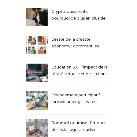
conscience
Crypto-paiements :
pourquoi de plus en plus de
boutiques en ligne
acceptent le bitcoin
L’essor de la creator
economy : comment les
passionnés monétisent leur
contenu
Éducation 3.0 : l’impact de la
réalité virtuelle et de l’ia dans
les salles de classe
Financement participatif
(crowdfunding) : est-ce
toujours une bonne idée
pour lancer sa startup ?
Sommeil optimisé : l’impact
de l’éclairage circadien
connecté sur notre repos