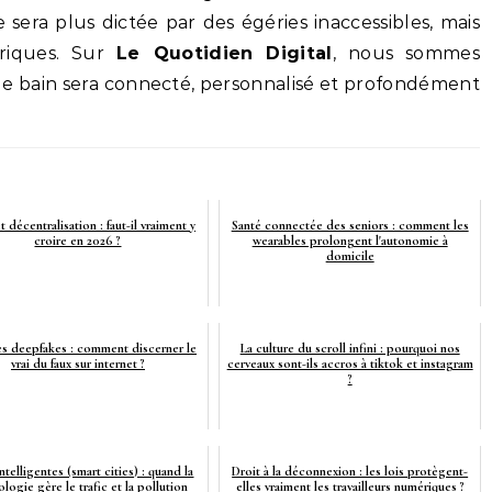
 sera plus dictée par des égéries inaccessibles, mais
riques. Sur
Le Quotidien Digital
, nous sommes
 de bain sera connecté, personnalisé et profondément
 décentralisation : faut-il vraiment y
Santé connectée des seniors : comment les
croire en 2026 ?
wearables prolongent l'autonomie à
domicile
es deepfakes : comment discerner le
La culture du scroll infini : pourquoi nos
vrai du faux sur internet ?
cerveaux sont-ils accros à tiktok et instagram
?
intelligentes (smart cities) : quand la
Droit à la déconnexion : les lois protègent-
logie gère le trafic et la pollution
elles vraiment les travailleurs numériques ?